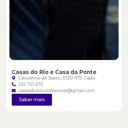
Casas do Rio e Casa da Ponte
Cavaleiros de Baixo, 3320-075 Fajão
235 751 270
casasdorioturismorural@gmail.com
Saber mais